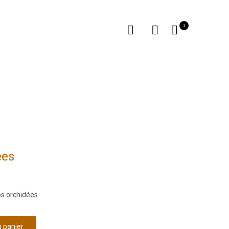
1
ées
os orchidées
u panier