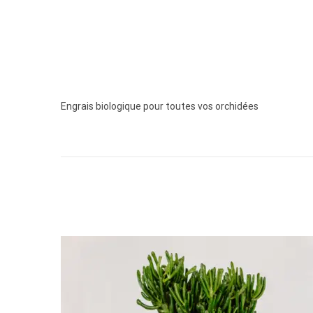
Engrais biologique pour toutes vos orchidées
D
e
s
c
r
i
p