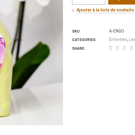
quantité
de
Ajouter à la liste de souhaits
Engrais
Bio
Orchidées
A-ENGO
SKU:
Entretien
,
Le
CATEGORIES:
SHARE: