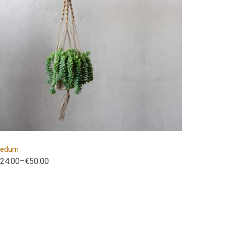
Sedum
24.00
–
€
50.00