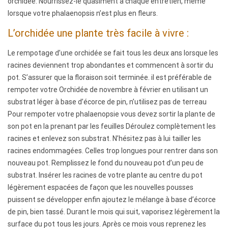
orchidée. Nourrissez-le quasiment à chaque entretien, même
o
lorsque votre phalaenopsis n’est plus en fleurs.
n
L’orchidée une plante très facile à vivre :
s
Le rempotage d’une orchidée se fait tous les deux ans lorsque les
racines deviennent trop abondantes et commencent à sortir du
e
pot. S’assurer que la floraison soit terminée. il est préférable de
rempoter votre Orchidée de novembre à février en utilisant un
i
substrat léger à base d’écorce de pin, n’utilisez pas de terreau
l
Pour rempoter votre phalaenopsie vous devez sortir la plante de
son pot en la prenant par les feuilles Déroulez complètement les
s
racines et enlevez son substrat. N’hésitez pas à lui tailler les
racines endommagées. Celles trop longues pour rentrer dans son
p
nouveau pot. Remplissez le fond du nouveau pot d’un peu de
o
substrat. Insérer les racines de votre plante au centre du pot
légèrement espacées de façon que les nouvelles pousses
u
puissent se développer enfin ajoutez le mélange à base d’écorce
de pin, bien tassé. Durant le mois qui suit, vaporisez légèrement la
r
surface du pot tous les jours. Après ce mois vous reprenez les