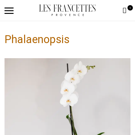
0
Phalaenopsis