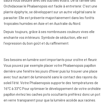
c
saura vous séduire avec ses subtiles éclats. De la famille des
Orchidaceae le Phalaenopsis est facile à entretenir. C’est une
r
plante épiphyte, se développant sur un autre végétal sans le
i
parasiter. Elle est présente majoritairement dans les forêts
tropicales humides en Asie et en Australie du Nord.
p
Depuis toujours, grâce à ses nombreuses couleurs vives elle
t
enchante vos intérieurs. Symbole de séduction, elle est
l’expression du bon goût et du raffinement.
i
o
Ses besoins en lumière sont importants pour croître et fleurir.
n
Vous pouvez par exemple placer votre Phalaenopsis papillon
derrière une fenêtre les jours d’hiver puis lui trouver une place
avec tout autant de luminosité sans le contact des rayons du
soleil l’été. Votre Phalaenopsis supporte des températures de
16°C à 33°C Pour optimiser le développement de votre orchidée
papillon évitez les caches pots occultants préférez donc un pot
en verre transparent pour que la lumière accède aux racines.