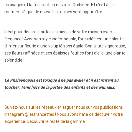
f
arrosages et la fertilisation de votre Orchidée. Et c’est à ce
moment-là que de nouvelles racines vont apparaître.
a
i
Idéal pour décorer toutes les pièces de votre maison avec
r
élégance ! Avec son style indémodable, l’orchidée est une plante
d’intérieur fleurie d’une volupté sans égale. Son allure vigoureuse,
e
ses fleurs raffinées et ses épaisses feuilles font d’elle, une plante
splendide.
r
e
Le Phalaenopsis est toxique à ne pas avaler et il est irritant au
f
toucher. Tenir hors de la portée des enfants et des animaux.
l
Suivez-nous sur les réseaux et taguer nous sur vos publications
e
Instagram @lesfrancettes ! Nous avons hâte de découvrir votre
u
expérience
.
Découvrir le reste de la gamme.