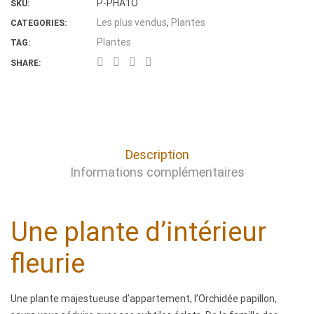
P-PHA1O
SKU:
Les plus vendus
,
Plantes
CATEGORIES:
Plantes
TAG:
SHARE:
Description
Informations complémentaires
D
Une plante d’intérieur
e
fleurie
s
Une plante majestueuse d’appartement, l’Orchidée papillon,