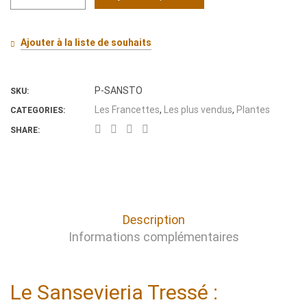
quantité
de
Sansevieria
Ajouter à la liste de souhaits
Tressé
P-SANSTO
SKU:
Les Francettes
,
Les plus vendus
,
Plantes
CATEGORIES:
SHARE:
Description
Informations complémentaires
D
Le Sansevieria Tressé :