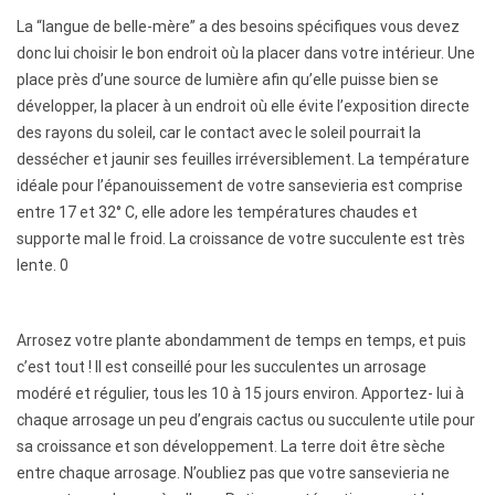
e
La “langue de belle-mère” a des besoins spécifiques vous devez
donc lui choisir le bon endroit où la placer dans votre intérieur. Une
s
place près d’une source de lumière afin qu’elle puisse bien se
c
développer, la placer à un endroit où elle évite l’exposition directe
des rayons du soleil, car le contact avec le soleil pourrait la
r
dessécher et jaunir ses feuilles irréversiblement. La température
idéale pour l’épanouissement de votre sansevieria est comprise
i
entre 17 et 32° C, elle adore les températures chaudes et
p
supporte mal le froid. La croissance de votre succulente est très
lente. 0
t
i
Arrosez votre plante abondamment de temps en temps, et puis
o
c’est tout ! Il est conseillé pour les succulentes un arrosage
modéré et régulier, tous les 10 à 15 jours environ. Apportez- lui à
n
chaque arrosage un peu d’engrais cactus ou succulente utile pour
sa croissance et son développement. La terre doit être sèche
entre chaque arrosage. N’oubliez pas que votre sansevieria ne