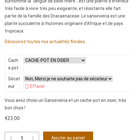
surnommé la “langue de belle-mère”, est une plante d’intérieur
très facile à vivre très peu exigeante, et résistante elle fait
partie de la famille des Dracaenaceae. Le sansevieria est une
plante succulente à rhizomes originaire d’Afrique et de pays
tropicaux.
Découvrez toutes nos actualités florales
Cach
e pot
Sécat
eur
Effacer
Vous avez choisi un Sansevieria et un cache-pot en osier, très
bon choix !
€
23.00
Ajouter au panier