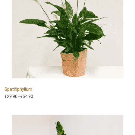
Spathiphyllum
€
29.90
–
€
54.90