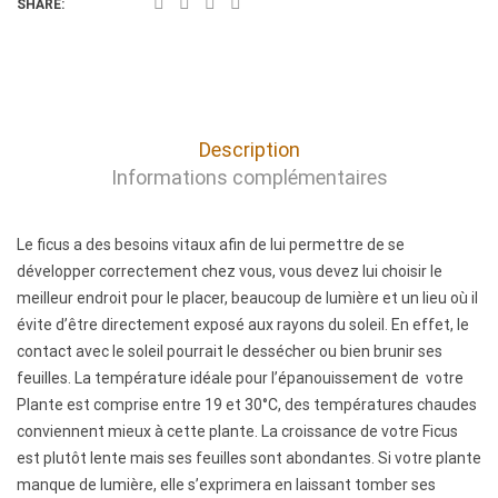
SHARE:
Description
Informations complémentaires
Le ficus a des besoins vitaux afin de lui permettre de se
D
L
développer correctement chez vous, vous devez lui choisir le
meilleur endroit pour le placer, beaucoup de lumière et un lieu où il
e
e
évite d’être directement exposé aux rayons du soleil. En effet, le
s
F
contact avec le soleil pourrait le dessécher ou bien brunir ses
feuilles. La température idéale pour l’épanouissement de votre
c
i
Plante est comprise entre 19 et 30°C, des températures chaudes
conviennent mieux à cette plante. La croissance de votre Ficus
r
c
est plutôt lente mais ses feuilles sont abondantes. Si votre plante
i
u
manque de lumière, elle s’exprimera en laissant tomber ses