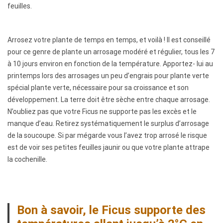
feuilles.
p
s
t
e
Arrosez votre plante de temps en temps, et voilà ! Il est conseillé
i
n
pour ce genre de plante un arrosage modéré et régulier, tous les 7
à 10 jours environ en fonction de la température. Apportez- lui au
o
a
printemps lors des arrosages un peu d’engrais pour plante verte
spécial plante verte, nécessaire pour sa croissance et son
n
b
développement. La terre doit être sèche entre chaque arrosage.
o
N’oubliez pas que votre Ficus ne supporte pas les excès et le
manque d’eau. Retirez systématiquement le surplus d’arrosage
n
de la soucoupe. Si par mégarde vous l’avez trop arrosé le risque
est de voir ses petites feuilles jaunir ou que votre plante attrape
d
la cochenille.
a
n
Bon à savoir, le Ficus supporte des
c